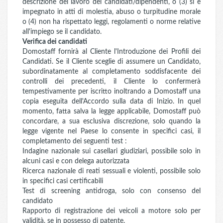
descrizione del lavoro dei candidati/dipendenti, o (3) si è
impegnato in atti di molestia, abuso o turpitudine morale
o (4) non ha rispettato leggi, regolamenti o norme relative
all'impiego se il candidato.
Verifica dei candidati
Domostaff fornirà al Cliente l'Introduzione dei Profili dei
Candidati. Se il Cliente sceglie di assumere un Candidato,
subordinatamente al completamento soddisfacente dei
controlli dei precedenti, il Cliente lo confermerà
tempestivamente per iscritto inoltrando a Domostaff una
copia eseguita dell'Accordo sulla data di Inizio. In quel
momento, fatta salva la legge applicabile, Domostaff può
concordare, a sua esclusiva discrezione, solo quando la
legge vigente nel Paese lo consente in specifici casi, il
completamento dei seguenti test :
Indagine nazionale sui casellari giudiziari, possibile solo in
alcuni casi e con delega autorizzata
Ricerca nazionale di reati sessuali e violenti, possibile solo
in specifici casi certificabili
Test di screening antidroga, solo con consenso del
candidato
Rapporto di registrazione dei veicoli a motore solo per
validità, se in possesso di patente.