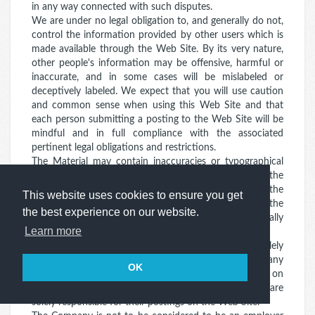
in any way connected with such disputes.
We are under no legal obligation to, and generally do not,
control the information provided by other users which is
made available through the Web Site. By its very nature,
other people's information may be offensive, harmful or
inaccurate, and in some cases will be mislabeled or
deceptively labeled. We expect that you will use caution
and common sense when using this Web Site and that
each person submitting a posting to the Web Site will be
mindful and in full compliance with the associated
pertinent legal obligations and restrictions.
The Material may contain inaccuracies or typographical
errors. The Company makes no representations about the
accuracy, reliability, completeness, or timeliness of the
This website uses cookies to ensure you get
Web Site or the Material. The use of the Web Site and the
the best experience on our website.
Material is at your own risk. Changes are periodically
Learn more
made to the Web Site and may be made at any time.
You acknowledge and agree that you are solely
responsible for the form, content and accuracy of any
OK
resume or material contained therein placed by you on
the Web Site. Prospective Household Employers are
solely responsible for their postings on the Web Site.