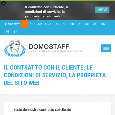
×
Il contratto con il cliente, le
VIEW
condizioni di servizio, la
proprieta del sito web
domostaff.com
FREE - In Google Play
Domostaff
IT
CH
UK
USA
DK
SI
HR
RS
ME
AE
HK
PT
BR
IL CONTRATTO CON IL CLIENTE, LE
CONDIZIONI DI SERVIZIO, LA PROPRIETA
DEL SITO WEB
Il testo del nostro contratto col cliente