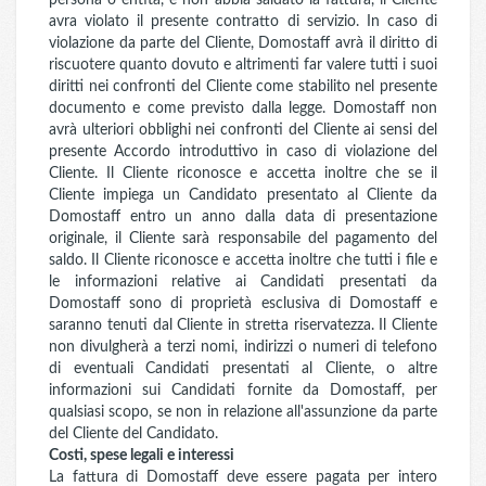
persona o entità, e non abbia saldato la fattura, il Cliente
avra violato il presente contratto di servizio. In caso di
violazione da parte del Cliente, Domostaff avrà il diritto di
riscuotere quanto dovuto e altrimenti far valere tutti i suoi
diritti nei confronti del Cliente come stabilito nel presente
documento e come previsto dalla legge. Domostaff non
avrà ulteriori obblighi nei confronti del Cliente ai sensi del
presente Accordo introduttivo in caso di violazione del
Cliente. Il Cliente riconosce e accetta inoltre che se il
Cliente impiega un Candidato presentato al Cliente da
Domostaff entro un anno dalla data di presentazione
originale, il Cliente sarà responsabile del pagamento del
saldo. Il Cliente riconosce e accetta inoltre che tutti i file e
le informazioni relative ai Candidati presentati da
Domostaff sono di proprietà esclusiva di Domostaff e
saranno tenuti dal Cliente in stretta riservatezza. Il Cliente
non divulgherà a terzi nomi, indirizzi o numeri di telefono
di eventuali Candidati presentati al Cliente, o altre
informazioni sui Candidati fornite da Domostaff, per
qualsiasi scopo, se non in relazione all'assunzione da parte
del Cliente del Candidato.
Costi, spese legali e interessi
La fattura di Domostaff deve essere pagata per intero