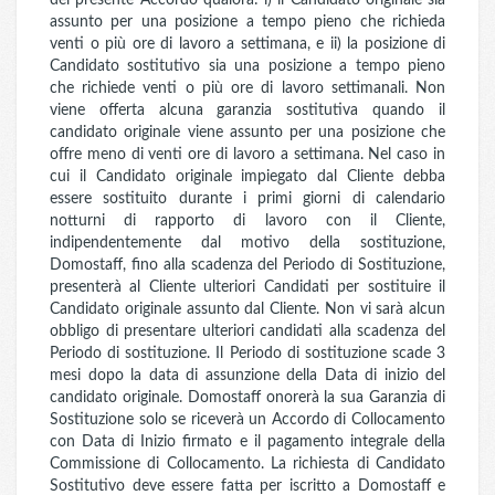
del presente Accordo qualora: i) il Candidato originale sia
assunto per una posizione a tempo pieno che richieda
venti o più ore di lavoro a settimana, e ii) la posizione di
Candidato sostitutivo sia una posizione a tempo pieno
che richiede venti o più ore di lavoro settimanali. Non
viene offerta alcuna garanzia sostitutiva quando il
candidato originale viene assunto per una posizione che
offre meno di venti ore di lavoro a settimana. Nel caso in
cui il Candidato originale impiegato dal Cliente debba
essere sostituito durante i primi giorni di calendario
notturni di rapporto di lavoro con il Cliente,
indipendentemente dal motivo della sostituzione,
Domostaff, fino alla scadenza del Periodo di Sostituzione,
presenterà al Cliente ulteriori Candidati per sostituire il
Candidato originale assunto dal Cliente. Non vi sarà alcun
obbligo di presentare ulteriori candidati alla scadenza del
Periodo di sostituzione. Il Periodo di sostituzione scade 3
mesi dopo la data di assunzione della Data di inizio del
candidato originale. Domostaff onorerà la sua Garanzia di
Sostituzione solo se riceverà un Accordo di Collocamento
con Data di Inizio firmato e il pagamento integrale della
Commissione di Collocamento. La richiesta di Candidato
Sostitutivo deve essere fatta per iscritto a Domostaff e