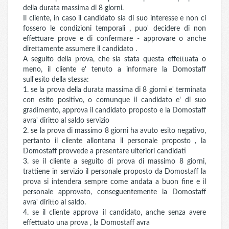
della durata massima di 8 giorni.
Il cliente, in caso il candidato sia di suo interesse e non ci
fossero le condizioni temporali , puo' decidere di non
effettuare prove e di confermare - approvare o anche
direttamente assumere il candidato .
A seguito della prova, che sia stata questa effettuata o
meno, il cliente e' tenuto a informare la Domostaff
sull'esito della stessa:
1. se la prova della durata massima di 8 giorni e' terminata
con esito positivo, o comunque il candidato e' di suo
gradimento, approva il candidato proposto e la Domostaff
avra' diritto al saldo servizio
2. se la prova di massimo 8 giorni ha avuto esito negativo,
pertanto il cliente allontana il personale proposto , la
Domostaff provvede a presentare ulteriori candidati
3. se il cliente a seguito di prova di massimo 8 giorni,
trattiene in servizio il personale proposto da Domostaff la
prova si intendera sempre come andata a buon fine e il
personale approvato, conseguentemente la Domostaff
avra' diritto al saldo.
4. se il cliente approva il candidato, anche senza avere
effettuato una prova , la Domostaff avra