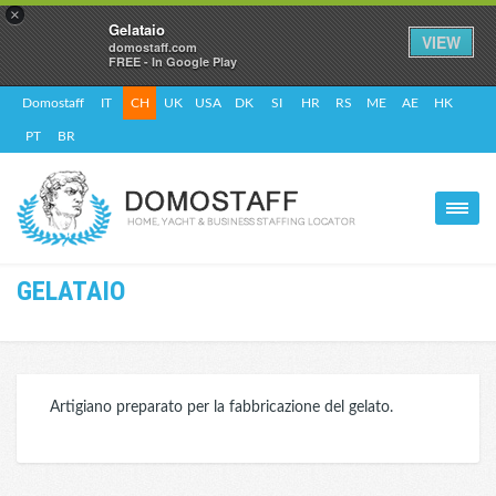
×
Gelataio
VIEW
domostaff.com
FREE - In Google Play
Domostaff
IT
CH
UK
USA
DK
SI
HR
RS
ME
AE
HK
PT
BR
GELATAIO
Artigiano preparato per la fabbricazione del gelato.