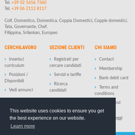
Tel.
+39 02 5656 7360
Tel.
+39 06 2112 8117
Colf, Domestico, Domestica, Coppia Domestici, Coppie domestici,
Tata, Governante, Chef.
Filiippina, Srilankan, Europeo
CERCHILAVORO
SEZIONE CLIENTI
CHI SIAMO
Inserisci
Registrati per
Contact
curriculum
cercare candidati
Membership
Posizioni /
Servizi e tariffe
Bank debit card
Disponibili
Ricerca
Terms and
Vedi annunci
candidati
conditions
Privacy and
policy
This website uses cookies to ensure you get
the best experience on our website.
Tasse e Leggi
Learn more